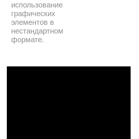
использование
графических
элементов в
нестандартном
формате.